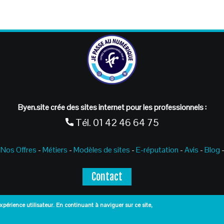
Byen.site crée des sites internet pour les professionnels :
Tél.
01 42 46 64 75
Nos Offres
-
Métiers
-
Modèles de sites
-
E-réputation
-
Avis
-
Blog
Contact
expérience utilisateur. En continuant à naviguer sur ce site,
Mentions légales