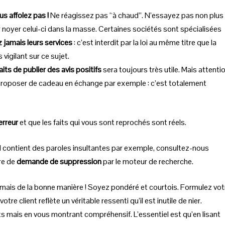
us affolez pas !
Ne réagissez pas “à chaud”. N’essayez pas non plus
ur noyer celui-ci dans la masse. Certaines sociétés sont spécialisées
ez jamais leurs services
: c’est interdit par la loi au même titre que la
vigilant sur ce sujet.
its de publier des avis positifs
sera toujours très utile. Mais attenti
r proposer de cadeau en échange par exemple : c’est totalement
erreur
et que les faits qui vous sont reprochés sont réels.
il contient des paroles insultantes par exemple, consultez-nous
re de
demande de suppression
par le moteur de recherche.
.. mais de la bonne manière ! Soyez pondéré et courtois. Formulez vot
tre client reflète un véritable ressenti qu’il est inutile de nier.
ts mais en vous montrant compréhensif. L’essentiel est qu’en lisant