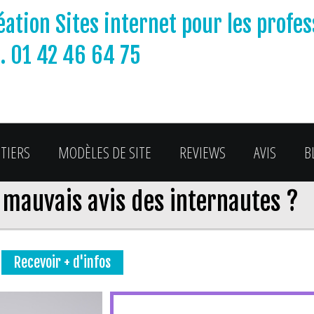
éation Sites internet pour les profe
l. 01 42 46 64 75
TIERS
MODÈLES DE SITE
REVIEWS
AVIS
B
mauvais avis des internautes ?
Recevoir + d'infos