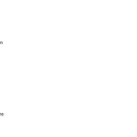
on
re