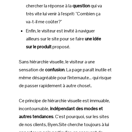
chercher la réponse à la
question
qui va
très vite lui venir à l'esprit: "Combien ça
va-t-il me coûter?"
Enfin, le visiteur est invité à naviguer
ailleurs sur le site pour se faire
une idée
sur le produit
proposé.
Sans hiérarchie visuelle, le visiteur a une
sensation de
confusion
. La page paraît inutile et
même désagréable pour l'internaute… qui risque
de passer rapidement à autre chose!..
Ce principe de hiérarchie visuelle est immuable,
incontournable,
indépendant des modes et
autres tendances
. C'est pourquoi, sur les sites
de nos clients, Byen.Site cherche toujours à lui