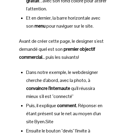
gratuit"
, avec son fond coloré pour attirer
l'attention.
Et en dernier, la barre horizontale avec
son
menu
pour naviguer sur le site.
Avant de créer cette page, le designer s'est
demandé quel est son
premier objectif
commercial
… puis les suivants!
Dans notre exemple, le webdesigner
cherche d'abord, avec la photo, à
convaincre l'internaute
qu'il réussira
mieux s'il est "connecté"
Puis, il explique
comment
. Réponse: en
étant présent sur le net au moyen d'un
site Byen.Site
Ensuite le bouton "devis" l'invite à