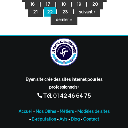
16
17
18
19
20
21
22
23
suivant ›
dernier »
Byen.site crée des sites internet pour les
professionnels :
Tél.
01 42 46 64 75
Accueil
-
Nos Offres
-
Métiers
-
Modèles de sites
-
E-réputation
-
Avis
-
Blog
-
Contact