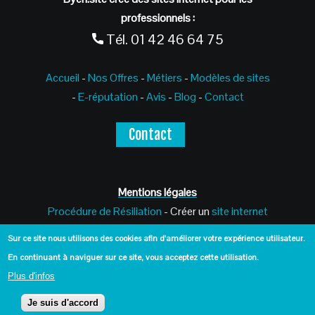
professionnels :
Tél.
01 42 46 64 75
Accueil
-
Nos Offres
-
Métiers
-
Modèles de sites
-
E-réputation
-
Avis
-
Blog
-
Contact
Contact
Mentions légales
Procédure de Résiliation
- Créer un
site internet
pour dentiste -
Créer un
site internet pour
Sur ce site nous utilisons des cookies afin d'améliorer votre expérience utilisateur.
psychologue -
Créer un
site internet pour
En continuant à naviguer sur ce site, vous acceptez cette utilisation.
médecin
Plus d'infos
Je suis d'accord