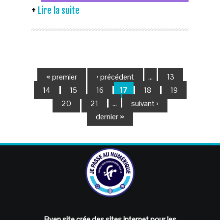
Lire la suite
« premier
‹ précédent
…
13
14
15
16
17
18
19
20
21
…
suivant ›
dernier »
Byen.site crée des sites internet pour les