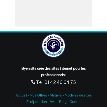
Byen.site crée des sites internet pour les
professionnels :
Tél.
01 42 46 64 75
Accueil
-
Nos Offres
-
Métiers
-
Modèles de sites
-
E-réputation
-
Avis
-
Blog
-
Contact